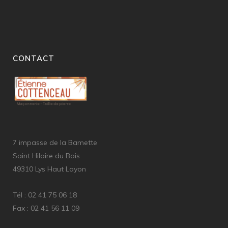
CONTACT
7 impasse de la Bamette
Saint Hilaire du Bois
49310 Lys Haut Layon
Tél : 02 41 75 06 18
Fax : 02 41 56 11 09