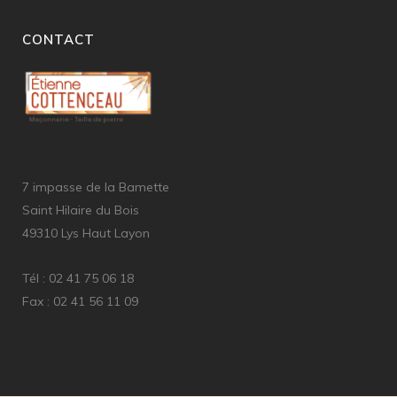
CONTACT
7 impasse de la Bamette
Saint Hilaire du Bois
49310 Lys Haut Layon
Tél : 02 41 75 06 18
Fax : 02 41 56 11 09